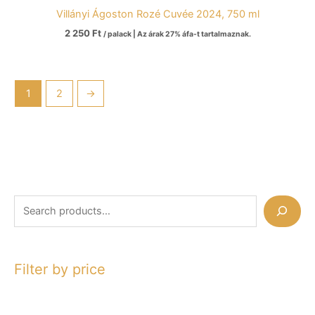
Villányi Ágoston Rozé Cuvée 2024, 750 ml
2 250
Ft
/ palack | Az árak 27% áfa-t tartalmaznak.
1
2
→
Filter by price