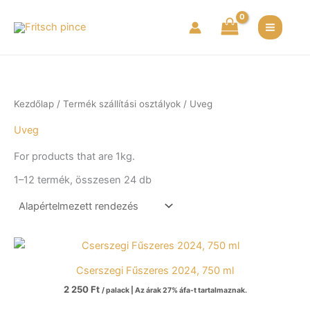
Skip
S
2
1
1
to
e
t
1
1
content
a
e
t
t
r
r
e
e
c
m
r
r
Kezdőlap
/ Termék szállítási osztályok / Uveg
h
é
m
m
k
é
é
Uveg
k
k
For products that are 1kg.
1–12 termék, összesen 24 db
Cserszegi Fűszeres 2024, 750 ml
2 250
Ft
/ palack | Az árak 27% áfa-t tartalmaznak.