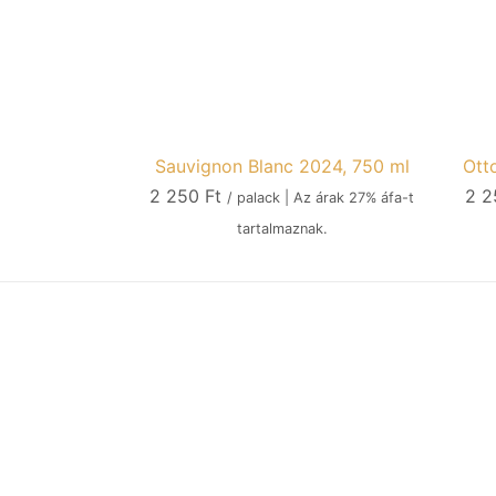
Sauvignon Blanc 2024, 750 ml
Ott
2 250
Ft
2 
/ palack | Az árak 27% áfa-t
tartalmaznak.