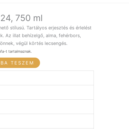
024, 750 ml
tő stílusú. Tartályos erjesztés és érlelést
. Az illat behízelgő, alma, fehérbors,
önnek, végül körtés lecsengés.
áfa-t tartalmaznak.
RBA TESZEM