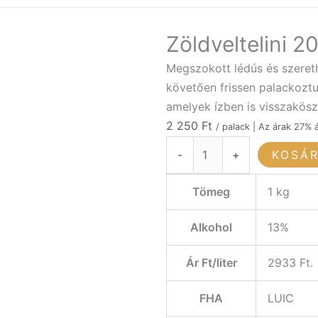
Zöldveltelini 2
Megszokott lédús és szerethe
követően frissen palackoztuk
amelyek ízben is visszakösz
2 250
Ft
/ palack | Az árak 27% 
Zöldveltelini
-
+
KOSÁ
2024,
750
Tömeg
1 kg
ml
mennyiség
Alkohol
13%
Ár Ft/liter
2933 Ft.
FHA
LUIC