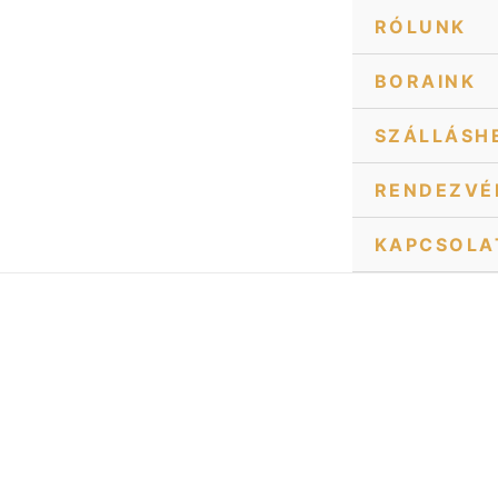
Skip
RÓLUNK
to
content
BORAINK
SZÁLLÁSH
RENDEZVÉ
KAPCSOLA