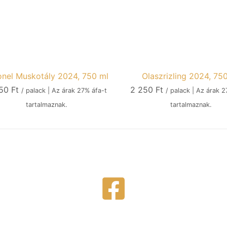
onel Muskotály 2024, 750 ml
Olaszrizling 2024, 75
250
Ft
2 250
Ft
/ palack | Az árak 27% áfa-t
/ palack | Az árak 2
tartalmaznak.
tartalmaznak.