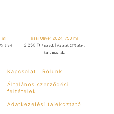
0 ml
Irsai Olivér 2024, 750 ml
2 250
Ft
7% áfa-t
/ palack | Az árak 27% áfa-t
tartalmaznak.
Kapcsolat
Rólunk
Általános szerződési
feltételek
Adatkezelési tajékoztató