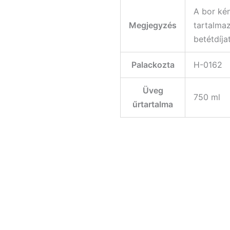
A bor kén
Megjegyzés
tartalmaz
betétdíjat
Palackozta
H-0162
Üveg
750 ml
űrtartalma